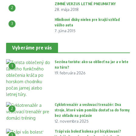
ZIMNÉ VERZUS LETNÉ PNEUMATIKY
2
28. mája 2018
Hliníkové disky nielen pre krajší vzhľad
3
vášho auta
7. júna 2015
Vyberáme pre vás
Sezóna turistu: ako sa obliecť na jar a v lete
1
na túru?
19. februára 2026
Cyklotrenažér a veslovací trenažér: Dva
2
stroje, ktoré vám pomôžu dostať sa do formy
bez ohľadu na počasie
12. novembra 2025
Trápi vás bolesť kolena pri bicyklovaní?
3