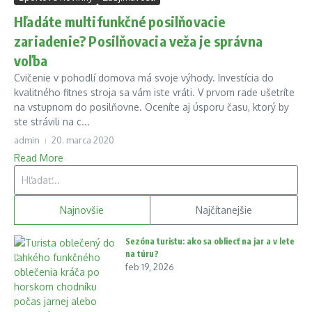
Hľadáte multifunkčné posilňovacie
zariadenie? Posilňovacia veža je správna
voľba
Cvičenie v pohodlí domova má svoje výhody. Investícia do
kvalitného fitnes stroja sa vám iste vráti. V prvom rade ušetríte
na vstupnom do posilňovne. Oceníte aj úsporu času, ktorý by
ste strávili na c...
admin
20. marca 2020
Read More
Hľadať:
Najnovšie
Najčítanejšie
Sezóna turistu: ako sa obliecť na jar a v lete
na túru?
feb 19, 2026