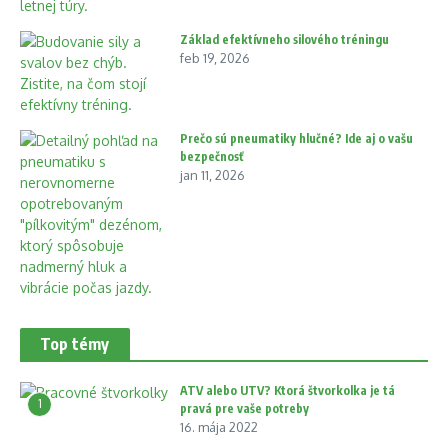
Základ efektívneho silového tréningu
feb 19, 2026
Prečo sú pneumatiky hlučné? Ide aj o vašu
bezpečnosť
jan 11, 2026
Top témy
ATV alebo UTV? Ktorá štvorkolka je tá
1
pravá pre vaše potreby
16. mája 2022