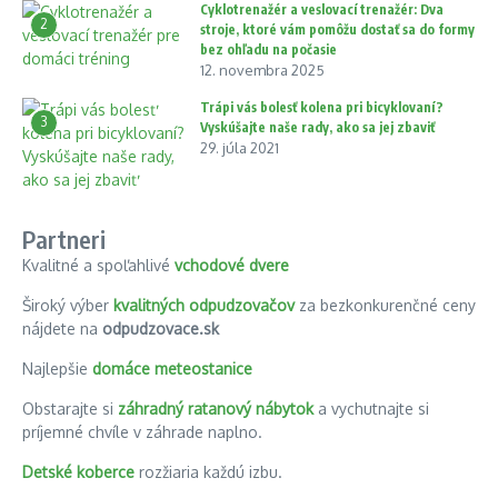
Cyklotrenažér a veslovací trenažér: Dva
2
stroje, ktoré vám pomôžu dostať sa do formy
bez ohľadu na počasie
12. novembra 2025
Trápi vás bolesť kolena pri bicyklovaní?
3
Vyskúšajte naše rady, ako sa jej zbaviť
29. júla 2021
Partneri
Kvalitné a spoľahlivé
vchodové dvere
Široký výber
kvalitných odpudzovačov
za bezkonkurenčné ceny
nájdete na
odpudzovace.sk
Najlepšie
domáce meteostanice
Obstarajte si
záhradný ratanový nábytok
a vychutnajte si
príjemné chvíle v záhrade naplno.
Detské koberce
rozžiaria každú izbu.