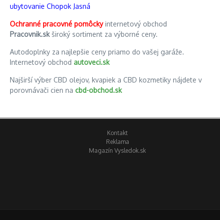
ubytovanie Chopok Jasná
Ochranné pracovné pomôcky
internetový obchod
Pracovnik.sk
široký sortiment za výborné ceny.
Autodoplnky za najlepšie ceny priamo do vašej garáže.
Internetový obchod
autoveci.sk
Najširší výber CBD olejov, kvapiek a CBD kozmetiky nájdete v
porovnávači cien na
cbd-obchod.sk
Kontakt
Reklama
Magazín Vysledok.sk