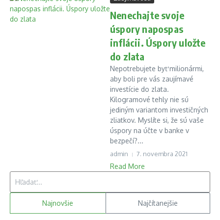
Nenechajte svoje
úspory napospas
inflácii. Úspory uložte
do zlata
Nepotrebujete byť milionármi,
aby boli pre vás zaujímavé
investície do zlata.
Kilogramové tehly nie sú
jediným variantom investičných
zliatkov. Myslíte si, že sú vaše
úspory na účte v banke v
bezpečí?...
admin
7. novembra 2021
Read More
Hľadať:
Najnovšie
Najčítanejšie