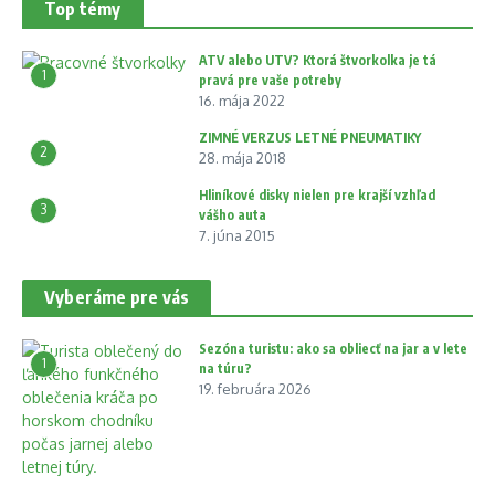
Top témy
ATV alebo UTV? Ktorá štvorkolka je tá
1
pravá pre vaše potreby
16. mája 2022
ZIMNÉ VERZUS LETNÉ PNEUMATIKY
2
28. mája 2018
Hliníkové disky nielen pre krajší vzhľad
3
vášho auta
7. júna 2015
Vyberáme pre vás
Sezóna turistu: ako sa obliecť na jar a v lete
1
na túru?
19. februára 2026