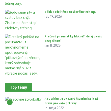
Základ efektívneho silového tréningu
feb 19, 2026
Prečo sú pneumatiky hlučné? Ide aj o vašu
bezpečnosť
jan 11, 2026
Top témy
ATV alebo UTV? Ktorá štvorkolka je tá
1
pravá pre vaše potreby
16. mája 2022