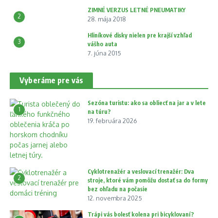
ZIMNÉ VERZUS LETNÉ PNEUMATIKY
2
28. mája 2018
Hliníkové disky nielen pre krajší vzhľad
3
vášho auta
7. júna 2015
Vyberáme pre vás
Sezóna turistu: ako sa obliecť na jar a v lete
1
na túru?
19. februára 2026
Cyklotrenažér a veslovací trenažér: Dva
2
stroje, ktoré vám pomôžu dostať sa do formy
bez ohľadu na počasie
12. novembra 2025
Trápi vás bolesť kolena pri bicyklovaní?