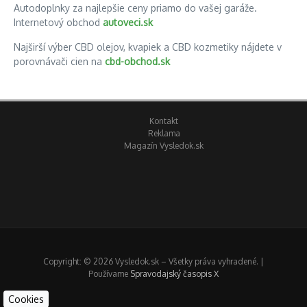
Autodoplnky za najlepšie ceny priamo do vašej garáže.
Internetový obchod
autoveci.sk
Najširší výber CBD olejov, kvapiek a CBD kozmetiky nájdete v
porovnávači cien na
cbd-obchod.sk
Kontakt
Reklama
Magazín Vysledok.sk
Copyright: © 2026 Vysledok.sk – Všetky práva vyhradené. |
Používame
Spravodajský časopis X
Cookies