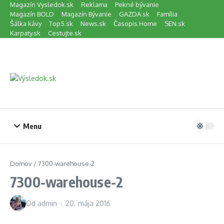
Preskočiť na obsah
Magazín Vysledok.sk
Reklama
Pekné bývanie
Magazín BOLD
Magazín Bývanie
GAZDA.sk
Família
Šálka kávy
Top5.sk
News.sk
Časopis Home
SEN.sk
Karpaty.sk
Cestujte.sk
Menu
Domov
/
7300-warehouse-2
7300-warehouse-2
Od
admin
20. mája 2016