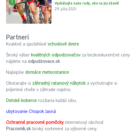
3
Vyskúšajte naše rady, ako sa jej zbaviť
29. júla 2021
Partneri
Kvalitné a spoľahlivé
vchodové dvere
Široký výber
kvalitných odpudzovačov
za bezkonkurenčné ceny
nájdete na
odpudzovace.sk
Najlepšie
domáce meteostanice
Obstarajte si
záhradný ratanový nábytok
a vychutnajte si
príjemné chvíle v záhrade naplno.
Detské koberce
rozžiaria každú izbu.
ubytovanie Chopok Jasná
Ochranné pracovné pomôcky
internetový obchod
Pracovnik.sk
široký sortiment za výborné ceny.