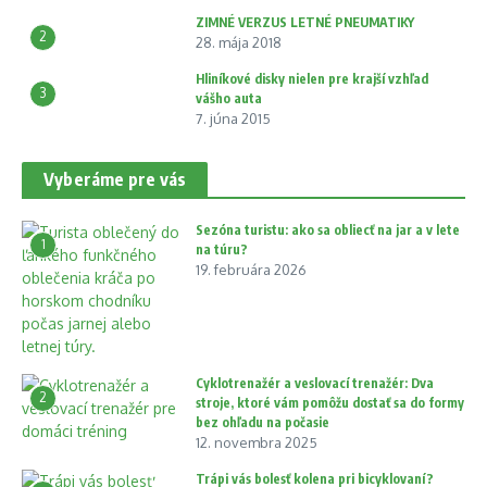
ZIMNÉ VERZUS LETNÉ PNEUMATIKY
2
28. mája 2018
Hliníkové disky nielen pre krajší vzhľad
3
vášho auta
7. júna 2015
Vyberáme pre vás
Sezóna turistu: ako sa obliecť na jar a v lete
1
na túru?
19. februára 2026
Cyklotrenažér a veslovací trenažér: Dva
2
stroje, ktoré vám pomôžu dostať sa do formy
bez ohľadu na počasie
12. novembra 2025
Trápi vás bolesť kolena pri bicyklovaní?