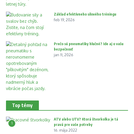
Základ efektívneho silového tréningu
feb 19, 2026
Prečo sú pneumatiky hlučné? Ide aj o vašu
bezpečnosť
jan 11, 2026
Top témy
ATV alebo UTV? Ktorá štvorkolka je tá
1
pravá pre vaše potreby
16. mája 2022