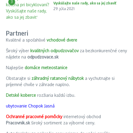
3
Vyskúšajte naše rady, ako sa jej zbaviť
29. júla 2021
Partneri
Kvalitné a spoľahlivé
vchodové dvere
Široký výber
kvalitných odpudzovačov
za bezkonkurenčné ceny
nájdete na
odpudzovace.sk
Najlepšie
domáce meteostanice
Obstarajte si
záhradný ratanový nábytok
a vychutnajte si
príjemné chvíle v záhrade naplno.
Detské koberce
rozžiaria každú izbu.
ubytovanie Chopok Jasná
Ochranné pracovné pomôcky
internetový obchod
Pracovnik.sk
široký sortiment za výborné ceny.