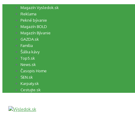
Preskočiť
Magazín Vysledok.sk
na
Reklama
obsah
Pekné bývanie
Magazín BOLD
Magazín Bývanie
GAZDA.sk
Família
Šálka kávy
Top5.sk
News.sk
Časopis Home
SEN.sk
Karpaty.sk
Cestujte.sk