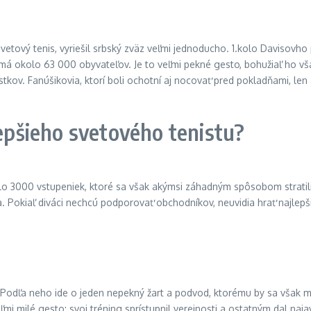
 svetový tenis, vyriešil srbský zväz veľmi jednoducho. 1.kolo Davis
á okolo 63 000 obyvateľov. Je to veľmi pekné gesto, bohužiaľ ho vša
tkov. Fanúšikovia, ktorí boli ochotní aj nocovať pred pokladňami, len a
lepšieho svetového tenistu?
olo 3000 vstupeniek, ktoré sa však akýmsi záhadným spôsobom stratil
. Pokiaľ diváci nechcú podporovať obchodníkov, neuvidia hrať najlepš
 Podľa neho ide o jeden nepekný žart a podvod, ktorému by sa však mal
eľmi milé gesto: svoj tréning sprístupnil verejnosti a ostatným dal naj