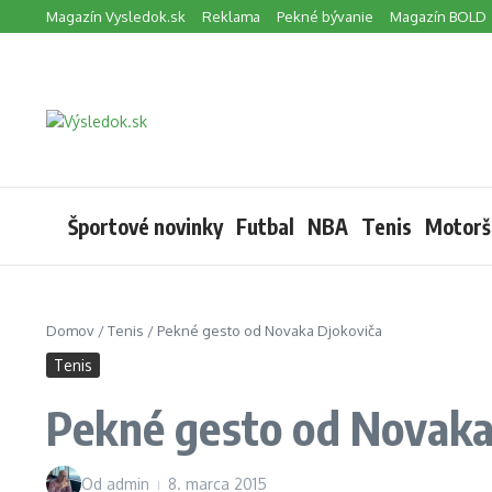
Preskočiť na obsah
Magazín Vysledok.sk
Reklama
Pekné bývanie
Magazín BOLD
Športové novinky
Futbal
NBA
Tenis
Motorš
Domov
/
Tenis
/
Pekné gesto od Novaka Djokoviča
Tenis
Pekné gesto od Novaka
Od
admin
8. marca 2015