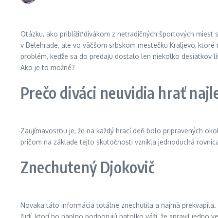
Otázku, ako priblížiť divákom z netradičných športových miest
v Belehrade, ale vo väčšom srbskom mestečku Kraljevo, ktoré m
problém, keďže sa do predaju dostalo len niekoľko desiatkov lís
Ako je to možné?
Prečo diváci neuvidia hrať naj
Zaujímavosťou je, že na každý hrací deň bolo pripravených ok
pričom na základe tejto skutočnosti vznikla jednoduchá rovnica
Znechutený Djokovič
Novaka táto informácia totálne znechutila a najmä prekvapila.
ľudí, ktorí ho naplno podporujú natoľko váži, že spravil jedno v