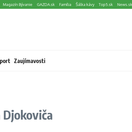
Magazín Bývanie
GAZDA.sk
Família
Šálka kávy
Top5.sk
News.s
port
Zaujímavosti
 Djokoviča