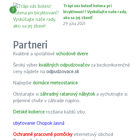
Trápi vás bolesť kolena pri
3
bicyklovaní? Vyskúšajte naše rady,
ako sa jej zbaviť
29. júla 2021
Partneri
Kvalitné a spoľahlivé
vchodové dvere
Široký výber
kvalitných odpudzovačov
za bezkonkurenčné
ceny nájdete na
odpudzovace.sk
Najlepšie
domáce meteostanice
Obstarajte si
záhradný ratanový nábytok
a vychutnajte si
príjemné chvíle v záhrade naplno.
Detské koberce
rozžiaria každú izbu.
ubytovanie Chopok Jasná
Ochranné pracovné pomôcky
internetový obchod