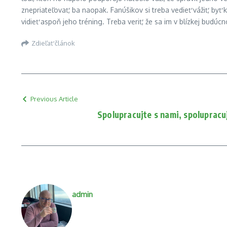
znepriateľovať, ba naopak. Fanúšikov si treba vedieť vážiť, byť 
vidieť aspoň jeho tréning. Treba veriť, že sa im v blízkej budú
Zdieľať článok
Previous Article
Spolupracujte s nami, spolupracuj
admin