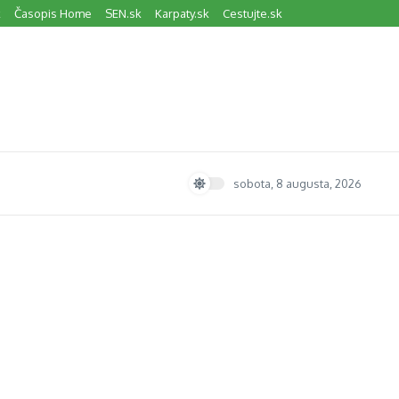
k
Časopis Home
SEN.sk
Karpaty.sk
Cestujte.sk
sobota, 8 augusta, 2026