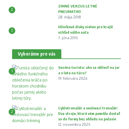
ZIMNÉ VERZUS LETNÉ
2
PNEUMATIKY
28. mája 2018
Hliníkové disky nielen pre krajší
3
vzhľad vášho auta
7. júna 2015
Vyberáme pre vás
Sezóna turistu: ako sa obliecť na jar
1
a v lete na túru?
19. februára 2026
Cyklotrenažér a veslovací trenažér:
2
Dva stroje, ktoré vám pomôžu dostať
sa do formy bez ohľadu na počasie
12. novembra 2025