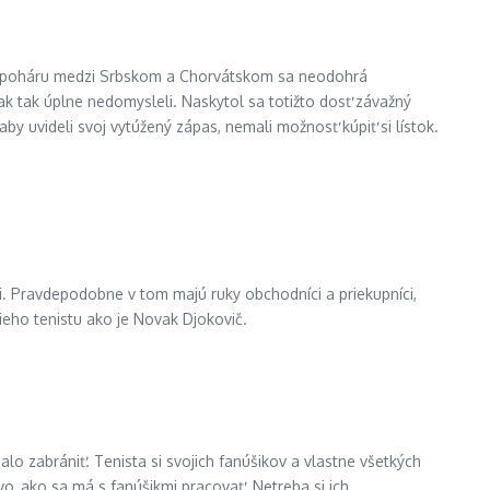
ovho poháru medzi Srbskom a Chorvátskom sa neodohrá
k tak úplne nedomysleli. Naskytol sa totižto dosť závažný
by uvideli svoj vytúžený zápas, nemali možnosť kúpiť si lístok.
i. Pravdepodobne v tom majú ruky obchodníci a priekupníci,
ieho tenistu ako je Novak Djokovič.
o zabrániť. Tenista si svojich fanúšikov a vlastne všetkých
avo, ako sa má s fanúšikmi pracovať. Netreba si ich