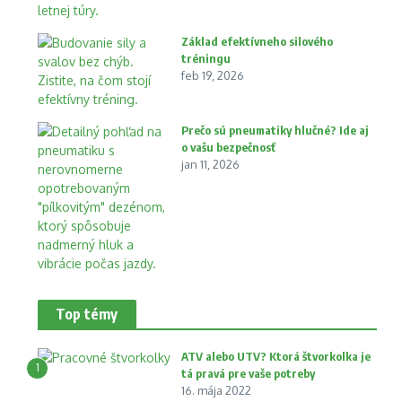
Základ efektívneho silového
tréningu
feb 19, 2026
Prečo sú pneumatiky hlučné? Ide aj
o vašu bezpečnosť
jan 11, 2026
Top témy
ATV alebo UTV? Ktorá štvorkolka je
1
tá pravá pre vaše potreby
16. mája 2022