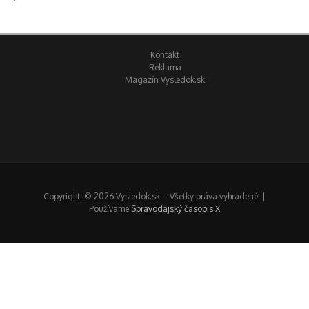
Kontakt
Reklama
Magazín Vysledok.sk
Copyright: © 2026 Vysledok.sk – Všetky práva vyhradené. |
Používame
Spravodajský časopis X