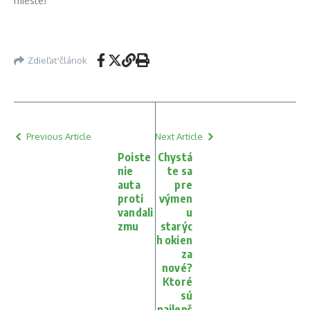
mieste!
Zdieľať článok
Previous Article
Next Article
Poiste
Chystá
nie
te sa
auta
pre
proti
výmen
vandali
u
zmu
starýc
h okien
za
nové?
Ktoré
sú
najlepš