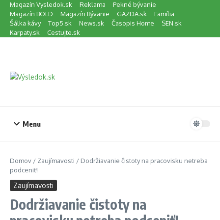
Preskočiť na obsah
Magazín Vysledok.sk
Reklama
Pekné bývanie
Magazín BOLD
Magazín Bývanie
GAZDA.sk
Família
Šálka kávy
Top5.sk
News.sk
Časopis Home
SEN.sk
Karpaty.sk
Cestujte.sk
Menu
Domov
/
Zaujímavosti
/
Dodržiavanie čistoty na pracovisku netreba
podceniť!
Zaujímavosti
Dodržiavanie čistoty na