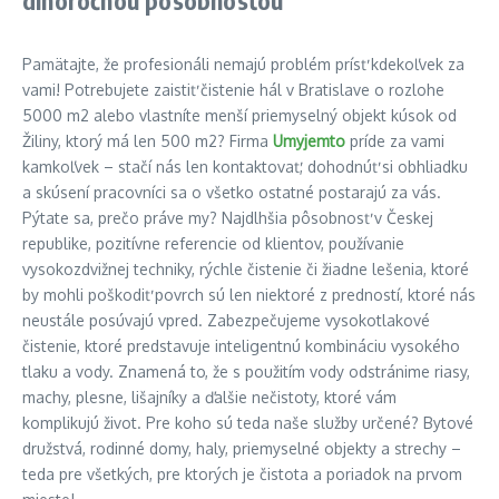
dlhoročnou pôsobnosťou
Pamätajte, že profesionáli nemajú problém prísť kdekoľvek za
vami! Potrebujete zaistiť čistenie hál v Bratislave o rozlohe
5000 m2 alebo vlastníte menší priemyselný objekt kúsok od
Žiliny, ktorý má len 500 m2? Firma
Umyjemto
príde za vami
kamkoľvek – stačí nás len kontaktovať, dohodnúť si obhliadku
a skúsení pracovníci sa o všetko ostatné postarajú za vás.
Pýtate sa, prečo práve my? Najdlhšia pôsobnosť v Českej
republike, pozitívne referencie od klientov, používanie
vysokozdvižnej techniky, rýchle čistenie či žiadne lešenia, ktoré
by mohli poškodiť povrch sú len niektoré z predností, ktoré nás
neustále posúvajú vpred. Zabezpečujeme vysokotlakové
čistenie, ktoré predstavuje inteligentnú kombináciu vysokého
tlaku a vody. Znamená to, že s použitím vody odstránime riasy,
machy, plesne, lišajníky a ďalšie nečistoty, ktoré vám
komplikujú život. Pre koho sú teda naše služby určené? Bytové
družstvá, rodinné domy, haly, priemyselné objekty a strechy –
teda pre všetkých, pre ktorých je čistota a poriadok na prvom