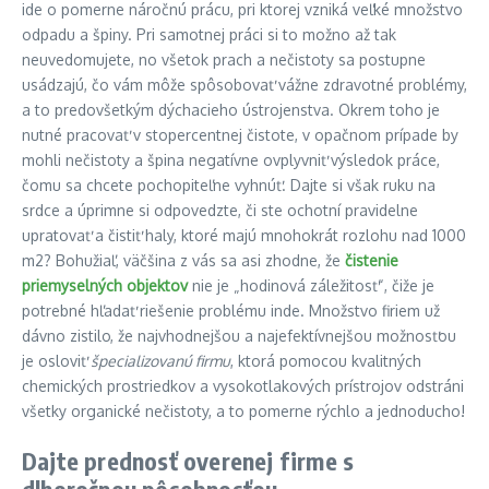
ide o pomerne náročnú prácu, pri ktorej vzniká veľké množstvo
odpadu a špiny. Pri samotnej práci si to možno až tak
neuvedomujete, no všetok prach a nečistoty sa postupne
usádzajú, čo vám môže spôsobovať vážne zdravotné problémy,
a to predovšetkým dýchacieho ústrojenstva. Okrem toho je
nutné pracovať v stopercentnej čistote, v opačnom prípade by
mohli nečistoty a špina negatívne ovplyvniť výsledok práce,
čomu sa chcete pochopiteľne vyhnúť. Dajte si však ruku na
srdce a úprimne si odpovedzte, či ste ochotní pravidelne
upratovať a čistiť haly, ktoré majú mnohokrát rozlohu nad 1000
m2? Bohužiaľ, väčšina z vás sa asi zhodne, že
čistenie
priemyselných objektov
nie je „hodinová záležitosť“, čiže je
potrebné hľadať riešenie problému inde. Množstvo firiem už
dávno zistilo, že najvhodnejšou a najefektívnejšou možnosťou
je osloviť
špecializovanú firmu
, ktorá pomocou kvalitných
chemických prostriedkov a vysokotlakových prístrojov odstráni
všetky organické nečistoty, a to pomerne rýchlo a jednoducho!
Dajte prednosť overenej firme s