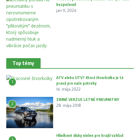
bezpečnosť
jan 11, 2026
Top témy
ATV alebo UTV? Ktorá štvorkolka je tá
1
pravá pre vaše potreby
16. mája 2022
ZIMNÉ VERZUS LETNÉ PNEUMATIKY
2
28. mája 2018
Hliníkové disky nielen pre krajší vzhľad
3