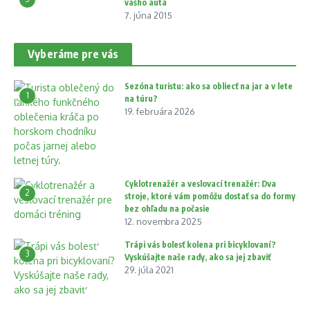
vášho auta
7. júna 2015
Vyberáme pre vás
Sezóna turistu: ako sa obliecť na jar a v lete
1
na túru?
19. februára 2026
Cyklotrenažér a veslovací trenažér: Dva
2
stroje, ktoré vám pomôžu dostať sa do formy
bez ohľadu na počasie
12. novembra 2025
Trápi vás bolesť kolena pri bicyklovaní?
3
Vyskúšajte naše rady, ako sa jej zbaviť
29. júla 2021