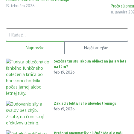
Prečo sú pneu
19. februára 2026
11. januára 20
Hľadať:
Najnovšie
Najčítanejšie
Sezóna turistu: ako sa obliecť na jar a v lete
na túru?
feb 19, 2026
Základ efektívneho silového tréningu
feb 19, 2026
Prečo sú pneumatiky hlučné? Ide aj o vašu