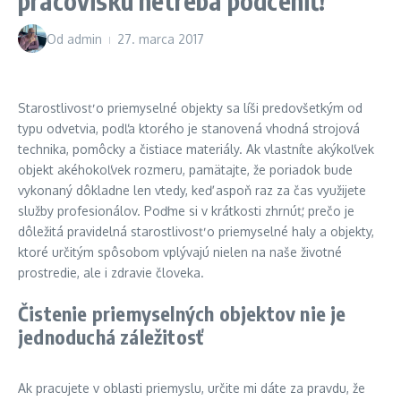
pracovisku netreba podceniť!
Od
admin
27. marca 2017
Starostlivosť o priemyselné objekty sa líši predovšetkým od
typu odvetvia, podľa ktorého je stanovená vhodná strojová
technika, pomôcky a čistiace materiály. Ak vlastníte akýkoľvek
objekt akéhokoľvek rozmeru, pamätajte, že poriadok bude
vykonaný dôkladne len vtedy, keď aspoň raz za čas využijete
služby profesionálov. Poďme si v krátkosti zhrnúť, prečo je
dôležitá pravidelná starostlivosť o priemyselné haly a objekty,
ktoré určitým spôsobom vplývajú nielen na naše životné
prostredie, ale i zdravie človeka.
Čistenie priemyselných objektov nie je
jednoduchá záležitosť
Ak pracujete v oblasti priemyslu, určite mi dáte za pravdu, že