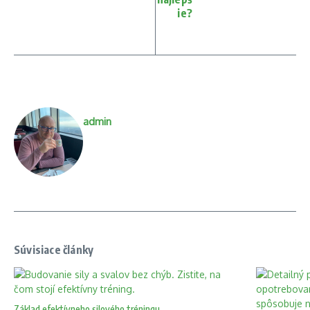
ie?
admin
Súvisiace články
Základ efektívneho silového tréningu