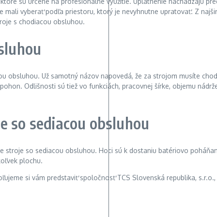
 ktoré sú určené na profesionálne využitie. Uplatnenie nachádzajú pr
 mali vyberať podľa priestoru, ktorý je nevyhnutne upratovať. Z najšir
roje s chodiacou obsluhou.
bsluhou
ou obsluhou. Už samotný názov napovedá, že za strojom musíte chodiť
ý pohon. Odlišnosti sú tiež vo funkciách, pracovnej šírke, objemu nád
je so sediacou obsluhou
 stroje so sediacou obsluhou. Hoci sú k dostaniu batériovo poháňa
oľvek plochu.
ľujeme si vám predstaviť spoločnosť TCS Slovenská republika, s.r.o.,