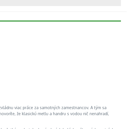
é zvládnu viac práce za samotných zamestnancov. A tým sa
 hovoríte, že klasickú metlu a handru s vodou nič nenahradí,