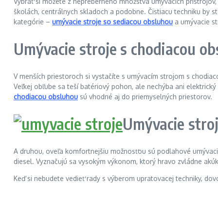
Vybrať si môžete z nepreberného množstva umývacích prístrojov,
školách, centrálnych skladoch a podobne. Čistiacu techniku by ste
kategórie –
umývacie stroje so sediacou obsluhou
a umývacie st
Umývacie stroje s chodiacou o
V menších priestoroch si vystačíte s umývacím strojom s chodiac
Veľkej obľube sa teší batériový pohon, ale nechýba ani elektrick
chodiacou obsluhou
sú vhodné aj do priemyselných priestorov.
Umývacie stro
A druhou, oveľa komfortnejšiu možnosťou sú podlahové umývacie
diesel. Vyznačujú sa vysokým výkonom, ktorý hravo zvládne akúk
Keď si nebudete vedieť rady s výberom upratovacej techniky, dovo