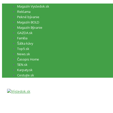
Preskočiť
Magazín Vysledok.sk
na
Reklama
obsah
Pekné bývanie
Magazín BOLD
Magazín Bývanie
GAZDA.sk
Família
Šálka kávy
Top5.sk
News.sk
Časopis Home
SEN.sk
Karpaty.sk
Cestujte.sk