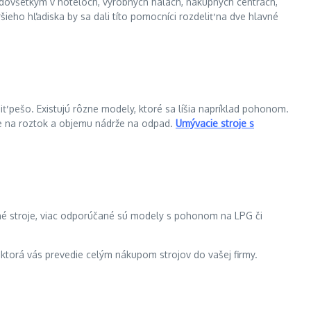
edovšetkým v hoteloch, výrobných halách, nákupných centrách,
šieho hľadiska by sa dali títo pomocníci rozdeliť na dve hlavné
 pešo. Existujú rôzne modely, ktoré sa líšia napríklad pohonom.
rže na roztok a objemu nádrže na odpad.
Umývacie stroje s
né stroje, viac odporúčané sú modely s pohonom na LPG či
 ktorá vás prevedie celým nákupom strojov do vašej firmy.